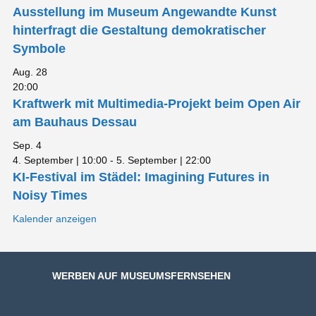
Ausstellung im Museum Angewandte Kunst
hinterfragt die Gestaltung demokratischer
Symbole
Aug.
28
20:00
Kraftwerk mit Multimedia-Projekt beim Open Air
am Bauhaus Dessau
Sep.
4
4. September | 10:00
-
5. September | 22:00
KI-Festival im Städel: Imagining Futures in
Noisy Times
Kalender anzeigen
WERBEN AUF MUSEUMSFERNSEHEN