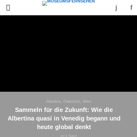
,
,
Albertina
Österreich
Wien
Sammeln für die Zukunft: Wie die
Albertina quasi in Venedig begann und
heute global denkt
vor 4 Tagen