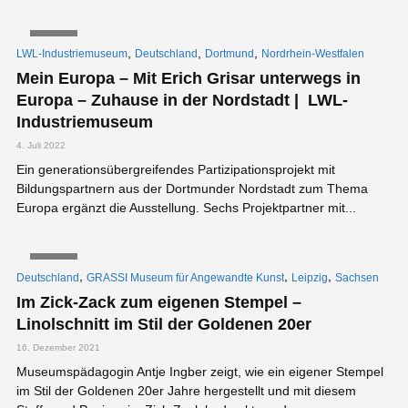
VIDEO
,
,
,
LWL-Industriemuseum
Deutschland
Dortmund
Nordrhein-Westfalen
Mein Europa – Mit Erich Grisar unterwegs in
Europa – Zuhause in der Nordstadt | LWL-
Industriemuseum
4. Juli 2022
Ein generationsübergreifendes Partizipationsprojekt mit
Bildungspartnern aus der Dortmunder Nordstadt zum Thema
Europa ergänzt die Ausstellung. Sechs Projektpartner mit...
VIDEO
,
,
,
Deutschland
GRASSI Museum für Angewandte Kunst
Leipzig
Sachsen
Im Zick-Zack zum eigenen Stempel –
Linolschnitt im Stil der Goldenen 20er
16. Dezember 2021
Museumspädagogin Antje Ingber zeigt, wie ein eigener Stempel
im Stil der Goldenen 20er Jahre hergestellt und mit diesem