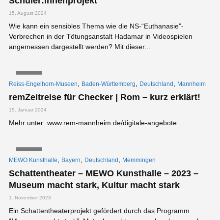
Schüler:innenprojekt
15. August 2024
Wie kann ein sensibles Thema wie die NS-“Euthanasie”-
Verbrechen in der Tötungsanstalt Hadamar in Videospielen
angemessen dargestellt werden? Mit dieser...
VIDEO
,
,
,
Reiss-Engelhorn-Museen
Baden-Württemberg
Deutschland
Mannheim
remZeitreise für Checker | Rom – kurz erklärt!
15. Januar 2024
Mehr unter: www.rem-mannheim.de/digitale-angebote
VIDEO
,
,
,
MEWO Kunsthalle
Bayern
Deutschland
Memmingen
Schattentheater – MEWO Kunsthalle – 2023 –
Museum macht stark, Kultur macht stark
1. November 2023
Ein Schattentheaterprojekt gefördert durch das Programm