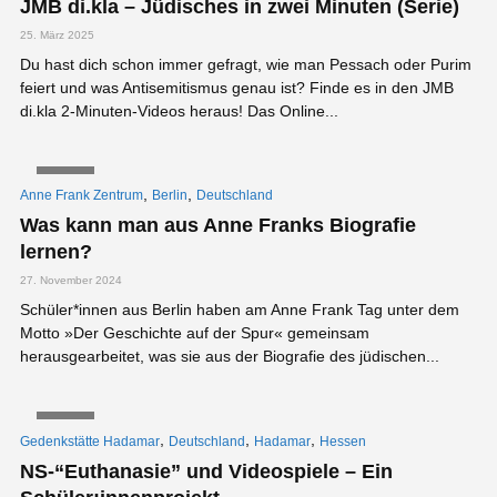
JMB di.kla – Jüdisches in zwei Minuten (Serie)
25. März 2025
Du hast dich schon immer gefragt, wie man Pessach oder Purim
feiert und was Antisemitismus genau ist? Finde es in den JMB
di.kla 2-Minuten-Videos heraus! Das Online...
VIDEO
,
,
Anne Frank Zentrum
Berlin
Deutschland
Was kann man aus Anne Franks Biografie
lernen?
27. November 2024
Schüler*innen aus Berlin haben am Anne Frank Tag unter dem
Motto »Der Geschichte auf der Spur« gemeinsam
herausgearbeitet, was sie aus der Biografie des jüdischen...
VIDEO
,
,
,
Gedenkstätte Hadamar
Deutschland
Hadamar
Hessen
NS-“Euthanasie” und Videospiele – Ein