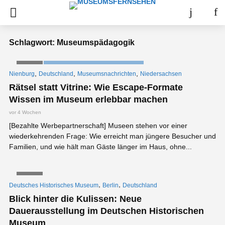
Schlagwort: Museumspädagogik
VIDEO
BEZAHLTE WERBEPARTNERSCHAFT
,
,
,
Nienburg
Deutschland
Museumsnachrichten
Niedersachsen
Rätsel statt Vitrine: Wie Escape-Formate
Wissen im Museum erlebbar machen
vor 4 Wochen
[Bezahlte Werbepartnerschaft] Museen stehen vor einer
wiederkehrenden Frage: Wie erreicht man jüngere Besucher und
Familien, und wie hält man Gäste länger im Haus, ohne...
VIDEO
,
,
Deutsches Historisches Museum
Berlin
Deutschland
Blick hinter die Kulissen: Neue
Dauerausstellung im Deutschen Historischen
Museum