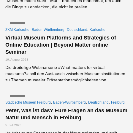
“Museum macht stark”. Mut – braucht es manchmal, um auch
die Dinge zu entdecken, die nicht im prallen...
VIDEO
,
,
,
ZKM Karlsruhe
Baden-Württemberg
Deutschland
Karlsruhe
Virtual Museum Platforms and Strategies of
Online Education | Beyond Matter online
Seminar
16. August 2023
Die dreiteilige Webinarserie »What matters for virtual
museums?« soll den Austausch zwischen Museumsinstitutionen
zu Themen musealer Präsentationsmöglichkeiten von...
VIDEO
,
,
,
Städtische Museen Freiburg
Baden-Württemberg
Deutschland
Freiburg
Peter, was ist das? Eure Fragen an das Museum
Natur und Mensch in Freiburg
5. Juli 2023
Ihr habt etwas Spannendes in der Natur gefunden und wollt