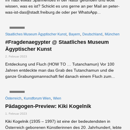
wissen, was es ist? Schickt es uns gerne an per Mail an peter-
was-ist-das@stadt.freiburg.de oder per WhatsApp...
VIDEO
,
,
,
Staatliches Museum Ägyptischer Kunst
Bayern
Deutschland
München
#Fragdenaegypter @ Staatliches Museum
Ägyptischer Kunst
2. Februar 2023
Entdeckung und Fluch (HOW TO … Tutanchamun) Vor 100
Jahren entdeckte man das Grab des Tutanchamun und die
ganze Grabungsmannschaft fiel danach einem Fluch zum...
VIDEO
,
,
Österreich
Kunstforum Wien
Wien
Pädagogen-Preview: Kiki Kogelnik
1. Februar 2023
Kiki Kogelnik (1935 – 1997) ist eine der bedeutendsten in
Österreich geborenen Künstlerinnen des 20. Jahrhundert, lebte