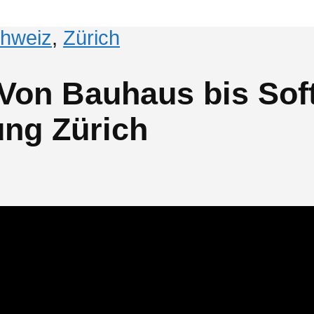
hweiz
,
Zürich
 Von Bauhaus bis Sof
ung Zürich