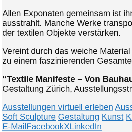
Allen Exponaten gemeinsam ist ihr
ausstrahlt. Manche Werke transpor
der textilen Objekte verstärken.
Vereint durch das weiche Materia
zu einem faszinierenden Gesamter
“Textile Manifeste – Von Bauhau
Gestaltung Zürich, Ausstellungsst
Ausstellungen virtuell erleben
Auss
Soft Sculpture
Gestaltung
Kunst
K
E-Mail
Facebook
X
LinkedIn