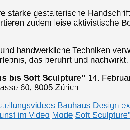
e starke gestalterische Handschrif
tieren zudem leise aktivistische Bo
l und handwerkliche Techniken verw
lebnis, das berührt und nachwirkt.
s bis Soft Sculpture”
14. Februar
rasse 60, 8005 Zürich
tellungsvideos
Bauhaus
Design
ex
unst im Video
Mode
Soft Sculpture