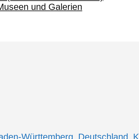
 Museen und Galerien
aden-Württemberg
,
Deutschland
,
K