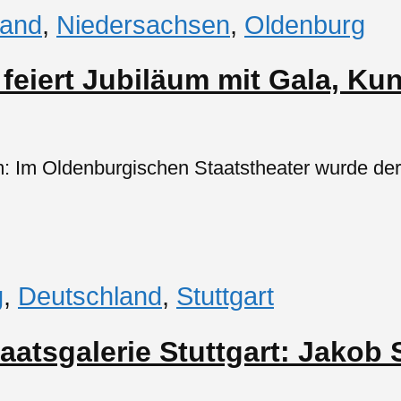
land
,
Niedersachsen
,
Oldenburg
eiert Jubiläum mit Gala, K
 Im Oldenburgischen Staatstheater wurde der 2
g
,
Deutschland
,
Stuttgart
taatsgalerie Stuttgart: Jakob