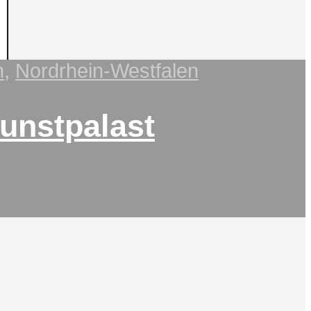
n
,
Nordrhein-Westfalen
Kunstpalast