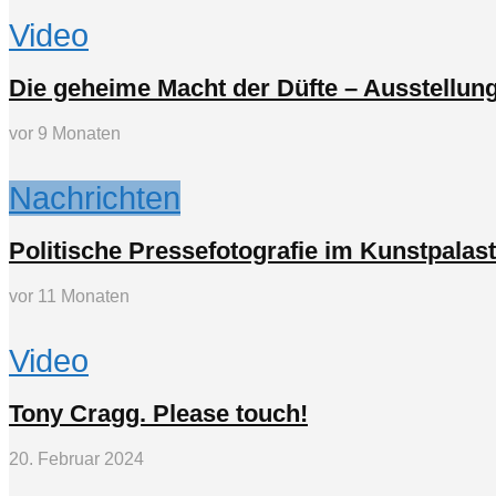
Video
Die geheime Macht der Düfte – Ausstellun
vor 9 Monaten
Nachrichten
Politische Pressefotografie im Kunstpalast
vor 11 Monaten
Video
Tony Cragg. Please touch!
20. Februar 2024