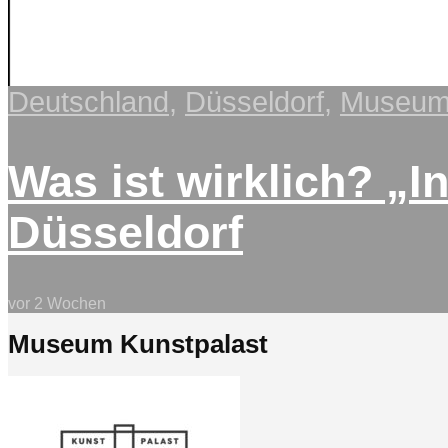
Deutschland
,
Düsseldorf
,
Museum 
Was ist wirklich? „I
Düsseldorf
vor 2 Wochen
Museum Kunstpalast