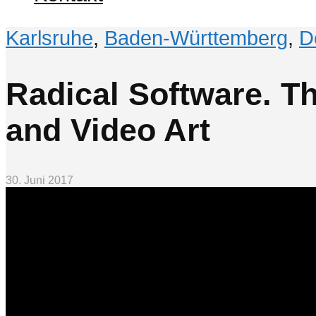
Karlsruhe
,
Baden-Württemberg
,
D
Radical Software. T
and Video Art
30. Juni 2017