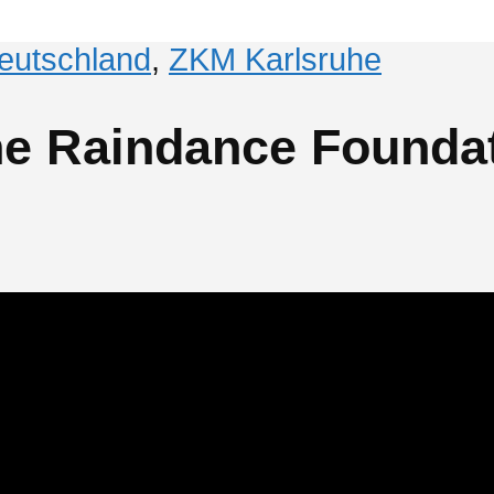
eutschland
,
ZKM Karlsruhe
he Raindance Founda