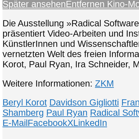
Später ansehen
Entfernen
Kino-M
Die Ausstellung »Radical Softwar
präsentiert Video-Arbeiten und I
KünstlerInnen und Wissenschaftler
vernetzten Welt des freien Informat
Korot, Paul Ryan, Ira Schneider,
Weitere Informationen:
ZKM
Beryl Korot
Davidson Gigliotti
Fran
Shamberg
Paul Ryan
Radical Sof
E-Mail
Facebook
X
LinkedIn