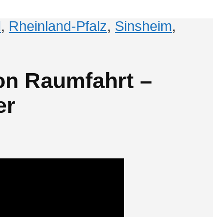
d
,
Rheinland-Pfalz
,
Sinsheim
,
on Raumfahrt –
er