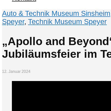
Auto & Technik Museum Sinsheim
Speyer
,
Technik Museum Speyer
„Apollo and Beyond“
Jubiläumsfeier im 
12. Januar 2024