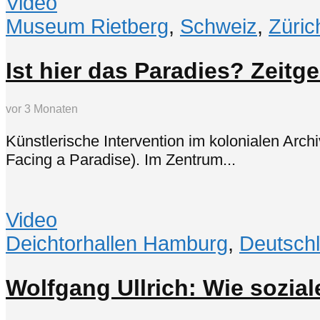
Video
Museum Rietberg
,
Schweiz
,
Züric
Ist hier das Paradies? Zeitg
vor 3 Monaten
Künstlerische Intervention im kolonialen Arch
Facing a Paradise). Im Zentrum...
Video
Deichtorhallen Hamburg
,
Deutsch
Wolfgang Ullrich: Wie sozial