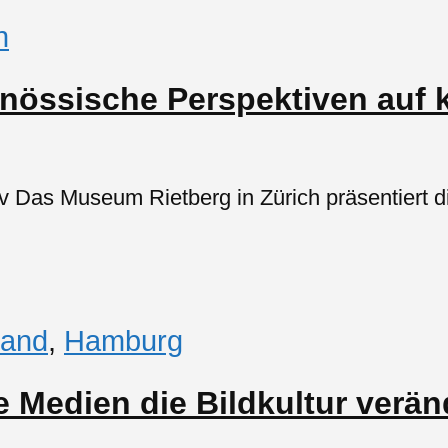
h
enössische Perspektiven auf 
iv Das Museum Rietberg in Zürich präsentiert di
land
,
Hamburg
e Medien die Bildkultur verä