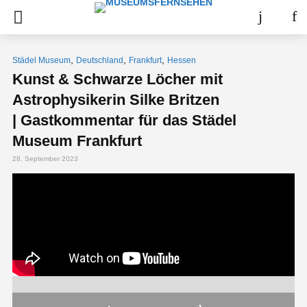
,
,
,
Städel Museum
Deutschland
Frankfurt
Hessen
Kunst & Schwarze Löcher mit
Astrophysikerin Silke Britzen
| Gastkommentar für das Städel
Museum Frankfurt
28. September 2023