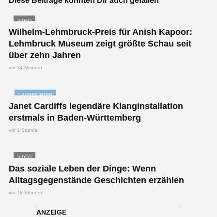
Diese Beiträge könnten Dir auch gefallen
VIDEO
Wilhelm-Lehmbruck-Preis für Anish Kapoor:
Lehmbruck Museum zeigt größte Schau seit
über zehn Jahren
vor 34 Minuten
NACHRICHTEN
Janet Cardiffs legendäre Klanginstallation
erstmals in Baden-Württemberg
vor 1 Stunde
VIDEO
Das soziale Leben der Dinge: Wenn
Alltagsgegenstände Geschichten erzählen
vor 18 Stunden
ANZEIGE