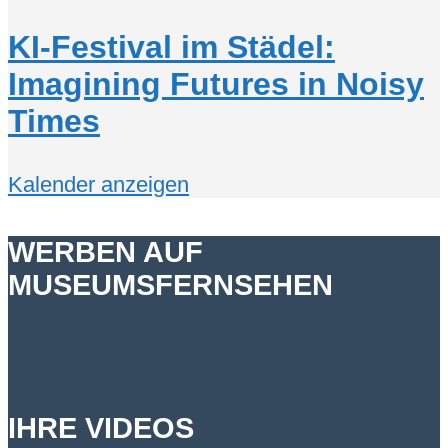
KI-Festival im Städel:
Imagining Futures in Noisy
Times
Kalender anzeigen
WERBEN AUF
MUSEUMSFERNSEHEN
IHRE VIDEOS