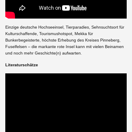
Einzige deutsche Hochseeinsel, Tierparadies, Sehnsuchtsort für
Kulturschaffende, Tourismushotspot, Mekka für
Bunkerbegeisterte, höchste Erhebung des Kreises Pinneberg,
Fuselfelsen – die markante rote Insel kann mit vielen Beinamen
und noch mehr Geschichte(n) aufwarten.
Literaturschätze