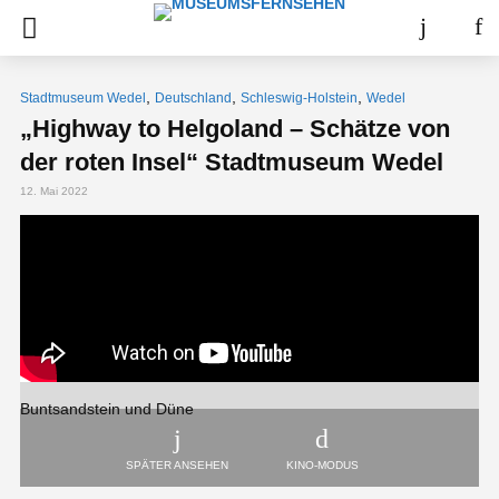
,
,
,
Stadtmuseum Wedel
Deutschland
Schleswig-Holstein
Wedel
„Highway to Helgoland – Schätze von
der roten Insel“ Stadtmuseum Wedel
12. Mai 2022
Buntsandstein und Düne
SPÄTER ANSEHEN
KINO-MODUS