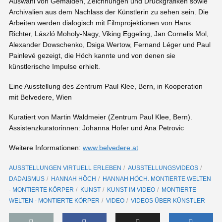
Auswahl von Gemälden, Zeichnungen und Druckgrafiken sowie
Archivalien aus dem Nachlass der Künstlerin zu sehen sein. Die
Arbeiten werden dialogisch mit Filmprojektionen von Hans
Richter, László Moholy-Nagy, Viking Eggeling, Jan Cornelis Mol,
Alexander Dowschenko, Dsiga Wertow, Fernand Léger und Paul
Painlevé gezeigt, die Höch kannte und von denen sie
künstlerische Impulse erhielt.
Eine Ausstellung des Zentrum Paul Klee, Bern, in Kooperation
mit Belvedere, Wien
Kuratiert von Martin Waldmeier (Zentrum Paul Klee, Bern).
Assistenzkuratorinnen: Johanna Hofer und Ana Petrovic
Weitere Informationen:
www.belvedere.at
AUSSTELLUNGEN VIRTUELL ERLEBEN
AUSSTELLUNGSVIDEOS
DADAISMUS
HANNAH HÖCH
HANNAH HÖCH. MONTIERTE WELTEN
- MONTIERTE KÖRPER
KUNST
KUNST IM VIDEO
MONTIERTE
WELTEN - MONTIERTE KÖRPER
VIDEO
VIDEOS ÜBER KÜNSTLER