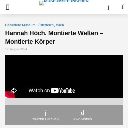
,
,
Belvedere Museum
Österreich
Wien
Hannah Höch. Montierte Welten –
Montierte Körper
19. August 2024
SPÄTER ANSEHEN
KINO-MODUS