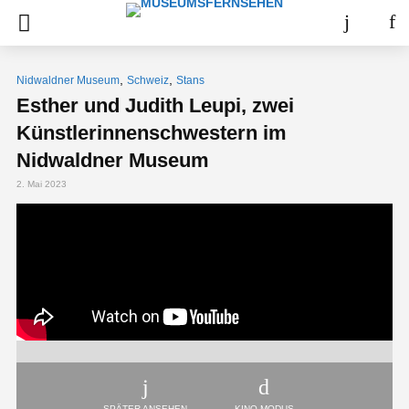
,
,
Nidwaldner Museum
Schweiz
Stans
Esther und Judith Leupi, zwei
Künstlerinnenschwestern im
Nidwaldner Museum
2. Mai 2023
SPÄTER ANSEHEN
KINO-MODUS