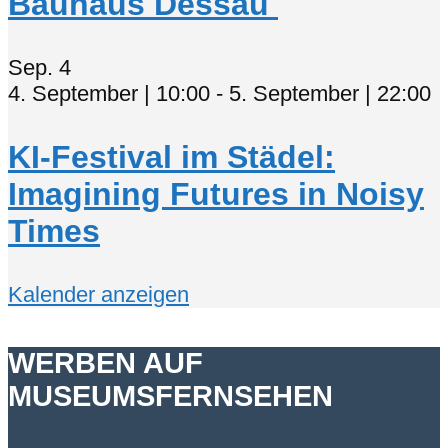
Bauhaus Dessau
Sep.
4
4. September | 10:00
-
5. September | 22:00
KI-Festival im Städel:
Imagining Futures in Noisy
Times
Kalender anzeigen
WERBEN AUF
MUSEUMSFERNSEHEN