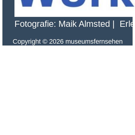
Fotografie: Maik Almsted | Erl
Copyright © 2026 museumsfernsehen