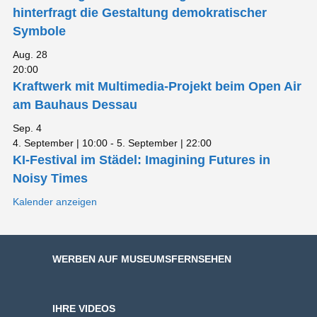
hinterfragt die Gestaltung demokratischer
Symbole
Aug.
28
20:00
Kraftwerk mit Multimedia-Projekt beim Open Air
am Bauhaus Dessau
Sep.
4
4. September | 10:00
-
5. September | 22:00
KI-Festival im Städel: Imagining Futures in
Noisy Times
Kalender anzeigen
WERBEN AUF MUSEUMSFERNSEHEN
IHRE VIDEOS