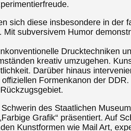
xperimentierfreude.
 sich diese insbesondere in der fa
s. Mit subversivem Humor demonstr
unkonventionelle Drucktechniken un
ständen kreativ umzugehen. Kunst u
tlichkeit. Darüber hinaus interveni
 offiziellen Formenkanon der DDR.
 Rückzugsgebiet.
er Schwerin des Staatlichen Museu
rbige Grafik“ präsentiert. Auf Sch
nden Kunstformen wie Mail Art, ex