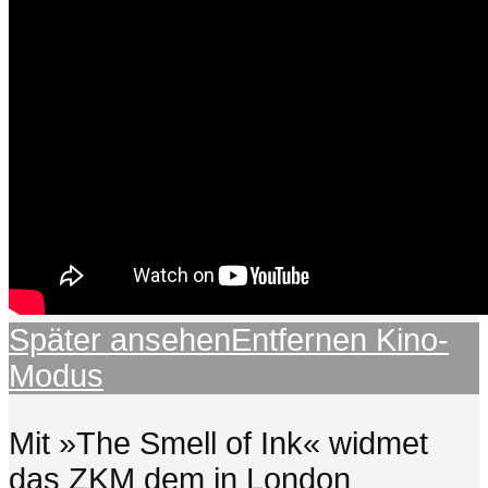
Später ansehen
Entfernen
Kino-
Modus
Mit »The Smell of Ink« widmet
das ZKM dem in London