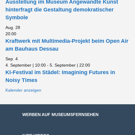
Ausstellung im Museum Angewandte Kunst
hinterfragt die Gestaltung demokratischer
Symbole
Aug.
28
20:00
Kraftwerk mit Multimedia-Projekt beim Open Air
am Bauhaus Dessau
Sep.
4
4. September | 10:00
-
5. September | 22:00
KI-Festival im Städel: Imagining Futures in
Noisy Times
Kalender anzeigen
WERBEN AUF MUSEUMSFERNSEHEN