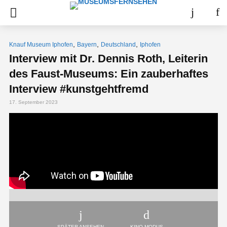
,
,
,
Knauf Museum Iphofen
Bayern
Deutschland
Iphofen
Interview mit Dr. Dennis Roth, Leiterin
des Faust-Museums: Ein zauberhaftes
Interview #kunstgehtfremd
17. September 2023
SPÄTER ANSEHEN
KINO-MODUS