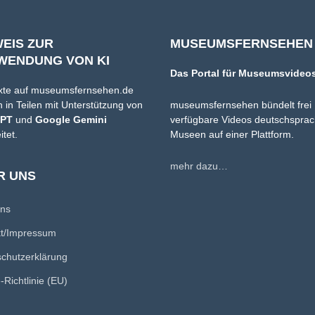
WEIS ZUR
MUSEUMSFERNSEHEN
WENDUNG VON KI
Das Portal für Museumsvideo
xte auf museumsfernsehen.de
 in Teilen mit Unterstützung von
museumsfernsehen bündelt frei
GPT
und
Google Gemini
verfügbare Videos deutschsprac
itet.
Museen auf einer Plattform.
mehr dazu…
R UNS
uns
kt/Impressum
chutzerklärung
-Richtlinie (EU)