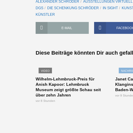
ALEXANDER SCHRÖDER
AUSSTELLUNGEN VIRTUELL
DGS
DIE SCHENKUNG SCHRÖDER
IN SIGHT
KUNS
KÜNSTLER
E-MAIL
FACEBOO
Diese Beiträge könnten Dir auch gefal
VIDEO
NACHRI
Wilhelm-Lehmbruck-Preis für
Janet Ca
Anish Kapoor: Lehmbruck
Klangins
Museum zeigt größte Schau seit
Baden-W
über zehn Jahren
vor 9 Stund
vor 8 Stunden