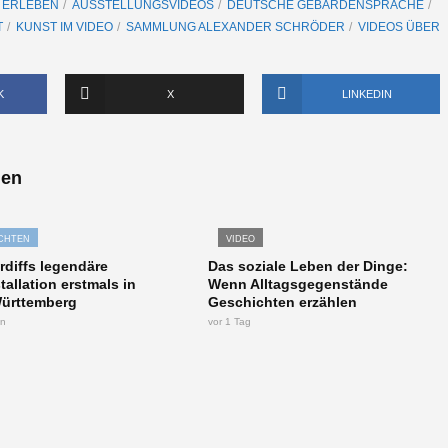
 ERLEBEN
AUSSTELLUNGSVIDEOS
DEUTSCHE GEBÄRDENSPRACHE
T
KUNST IM VIDEO
SAMMLUNG ALEXANDER SCHRÖDER
VIDEOS ÜBER
K
X
LINKEDIN
len
CHTEN
VIDEO
rdiffs legendäre
Das soziale Leben der Dinge:
tallation erstmals in
Wenn Alltagsgegenstände
ürttemberg
Geschichten erzählen
en
vor 1 Tag