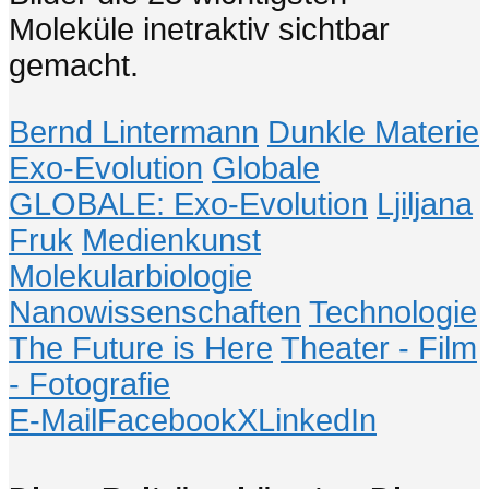
Moleküle inetraktiv sichtbar
gemacht.
Bernd Lintermann
Dunkle Materie
Exo-Evolution
Globale
GLOBALE: Exo-Evolution
Ljiljana
Fruk
Medienkunst
Molekularbiologie
Nanowissenschaften
Technologie
The Future is Here
Theater - Film
- Fotografie
E-Mail
Facebook
X
LinkedIn