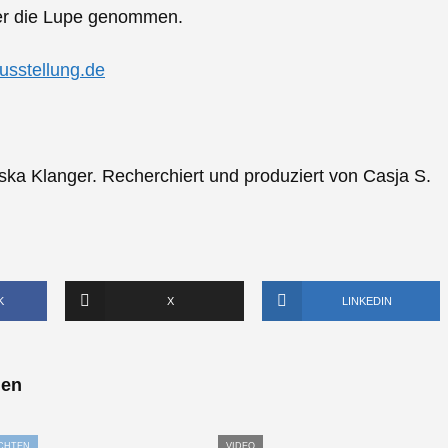
ter die Lupe genommen.
sstellung.de
ka Klanger. Recherchiert und produziert von Casja S.
K
X
LINKEDIN
len
CHTEN
VIDEO