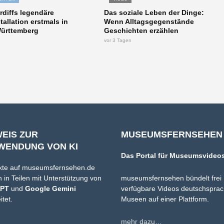
rdiffs legendäre
Das soziale Leben der Dinge:
tallation erstmals in
Wenn Alltagsgegenstände
ürttemberg
Geschichten erzählen
vor 3 Tagen
WEIS ZUR
MUSEUMSFERNSEHEN
WENDUNG VON KI
Das Portal für Museumsvideo
xte auf museumsfernsehen.de
 in Teilen mit Unterstützung von
museumsfernsehen bündelt frei
GPT
und
Google Gemini
verfügbare Videos deutschsprac
itet.
Museen auf einer Plattform.
mehr dazu…