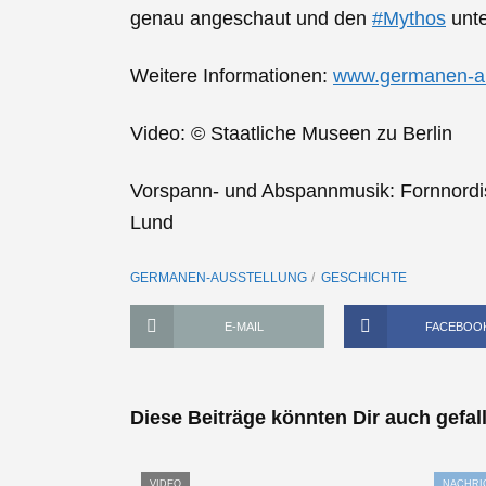
genau angeschaut und den
#Mythos
​ un
Weitere Informationen:
www.germanen-au
Video: © Staatliche Museen zu Berlin
Vorspann- und Abspannmusik: Fornnordis
Lund
GERMANEN-AUSSTELLUNG
GESCHICHTE
E-MAIL
FACEBOO
Diese Beiträge könnten Dir auch gefal
VIDEO
NACHRI