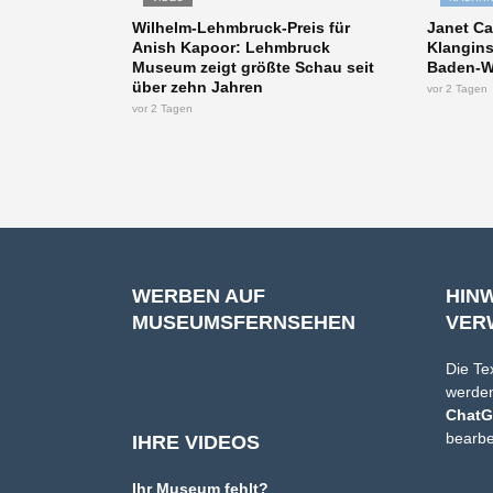
Wilhelm-Lehmbruck-Preis für
Janet Ca
Anish Kapoor: Lehmbruck
Klangins
Museum zeigt größte Schau seit
Baden-W
über zehn Jahren
vor 2 Tagen
vor 2 Tagen
WERBEN AUF
HIN
MUSEUMSFERNSEHEN
VER
Die Te
werden
Chat
bearbe
IHRE VIDEOS
Ihr Museum fehlt?