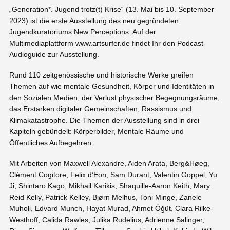
„Generation*. Jugend trotz(t) Krise“ (13. Mai bis 10. September
2023) ist die erste Ausstellung des neu gegründeten
Jugendkuratoriums New Perceptions. Auf der
Multimediaplattform www.artsurfer.de findet Ihr den Podcast-
Audioguide zur Ausstellung.
Rund 110 zeitgenössische und historische Werke greifen
Themen auf wie mentale Gesundheit, Körper und Identitäten in
den Sozialen Medien, der Verlust physischer Begegnungsräume,
das Erstarken digitaler Gemeinschaften, Rassismus und
Klimakatastrophe. Die Themen der Ausstellung sind in drei
Kapiteln gebündelt: Körperbilder, Mentale Räume und
Öffentliches Aufbegehren.
Mit Arbeiten von Maxwell Alexandre, Aiden Arata, Berg&Høeg,
Clément Cogitore, Felix d’Eon, Sam Durant, Valentin Goppel, Yu
Ji, Shintaro Kagō, Mikhail Karikis, Shaquille-Aaron Keith, Mary
Reid Kelly, Patrick Kelley, Bjørn Melhus, Toni Minge, Zanele
Muholi, Edvard Munch, Hayat Murad, Ahmet Öğüt, Clara Rilke-
Westhoff, Calida Rawles, Julika Rudelius, Adrienne Salinger,