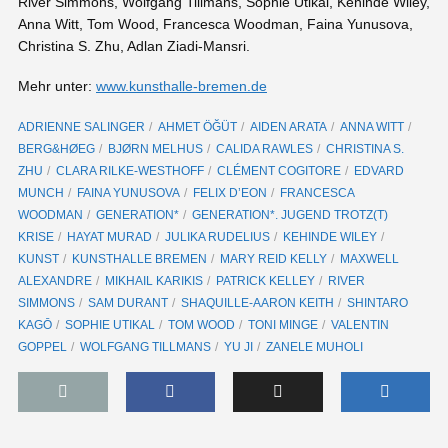
River Simmons, Wolfgang Tillmans, Sophie Utikal, Kehinde Wiley,
Anna Witt, Tom Wood, Francesca Woodman, Faina Yunusova,
Christina S. Zhu, Adlan Ziadi-Mansri.
Mehr unter:
www.kunsthalle-bremen.de
ADRIENNE SALINGER
AHMET ÖĞÜT
AIDEN ARATA
ANNA WITT
BERG&HØEG
BJØRN MELHUS
CALIDA RAWLES
CHRISTINA S.
ZHU
CLARA RILKE-WESTHOFF
CLÉMENT COGITORE
EDVARD
MUNCH
FAINA YUNUSOVA
FELIX D’EON
FRANCESCA
WOODMAN
GENERATION*
GENERATION*. JUGEND TROTZ(T)
KRISE
HAYAT MURAD
JULIKA RUDELIUS
KEHINDE WILEY
KUNST
KUNSTHALLE BREMEN
MARY REID KELLY
MAXWELL
ALEXANDRE
MIKHAIL KARIKIS
PATRICK KELLEY
RIVER
SIMMONS
SAM DURANT
SHAQUILLE-AARON KEITH
SHINTARO
KAGŌ
SOPHIE UTIKAL
TOM WOOD
TONI MINGE
VALENTIN
GOPPEL
WOLFGANG TILLMANS
YU JI
ZANELE MUHOLI