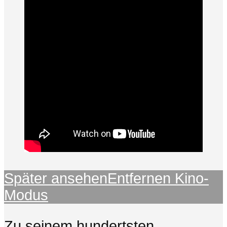
Später ansehen
Entfernen
Kino-
Modus
Zu seinem hundertsten