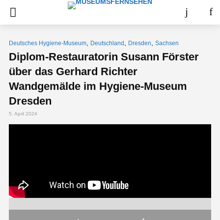
,
,
,
Deutsches Hygiene-Museum
Deutschland
Dresden
Sachsen
Diplom-Restauratorin Susann Förster
über das Gerhard Richter
Wandgemälde im Hygiene-Museum
Dresden
5. April 2024