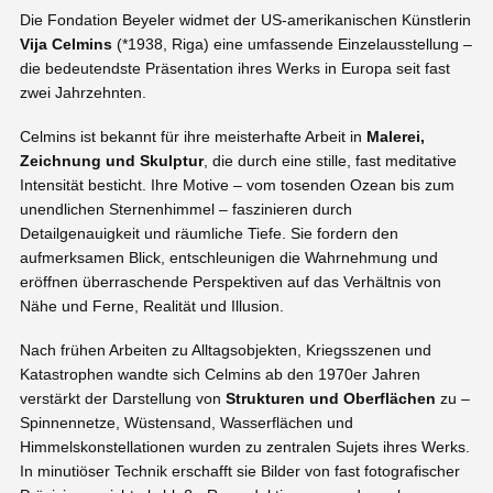
Die Fondation Beyeler widmet der US-amerikanischen Künstlerin
Vija Celmins
(*1938, Riga) eine umfassende Einzelausstellung –
die bedeutendste Präsentation ihres Werks in Europa seit fast
zwei Jahrzehnten.
Celmins ist bekannt für ihre meisterhafte Arbeit in
Malerei,
Zeichnung und Skulptur
, die durch eine stille, fast meditative
Intensität besticht. Ihre Motive – vom tosenden Ozean bis zum
unendlichen Sternenhimmel – faszinieren durch
Detailgenauigkeit und räumliche Tiefe. Sie fordern den
aufmerksamen Blick, entschleunigen die Wahrnehmung und
eröffnen überraschende Perspektiven auf das Verhältnis von
Nähe und Ferne, Realität und Illusion.
Nach frühen Arbeiten zu Alltagsobjekten, Kriegsszenen und
Katastrophen wandte sich Celmins ab den 1970er Jahren
verstärkt der Darstellung von
Strukturen und Oberflächen
zu –
Spinnennetze, Wüstensand, Wasserflächen und
Himmelskonstellationen wurden zu zentralen Sujets ihres Werks.
In minutiöser Technik erschafft sie Bilder von fast fotografischer