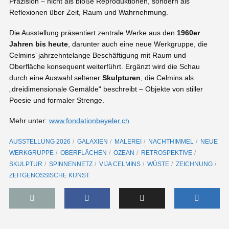
Präzision – nicht als bloße Reproduktionen, sondern als
Reflexionen über Zeit, Raum und Wahrnehmung.
Die Ausstellung präsentiert zentrale Werke aus den
1960er
Jahren bis heute
, darunter auch eine neue Werkgruppe, die
Celmins’ jahrzehntelange Beschäftigung mit Raum und
Oberfläche konsequent weiterführt. Ergänzt wird die Schau
durch eine Auswahl seltener
Skulpturen
, die Celmins als
„dreidimensionale Gemälde“ beschreibt – Objekte von stiller
Poesie und formaler Strenge.
Mehr unter:
www.fondationbeyeler.ch
AUSSTELLUNG 2026
GALAXIEN
MALEREI
NACHTHIMMEL
NEUE
WERKGRUPPE
OBERFLÄCHEN
OZEAN
RETROSPEKTIVE
SKULPTUR
SPINNENNETZ
VIJA CELMINS
WÜSTE
ZEICHNUNG
ZEITGENÖSSISCHE KUNST