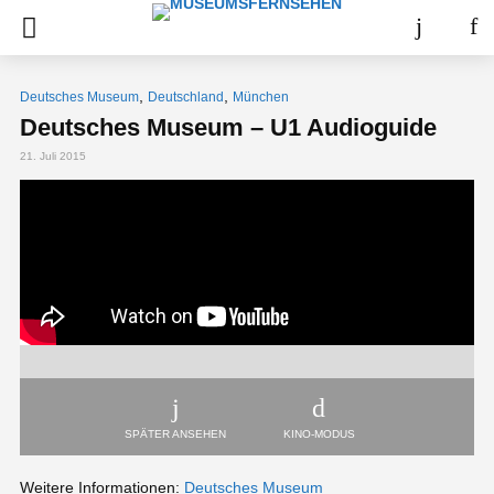
,
,
Deutsches Museum
Deutschland
München
Deutsches Museum – U1 Audioguide
21. Juli 2015
SPÄTER ANSEHEN
KINO-MODUS
Weitere Informationen:
Deutsches Museum