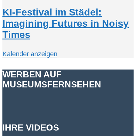
KI-Festival im Städel:
Imagining Futures in Noisy
Times
Kalender anzeigen
WERBEN AUF
MUSEUMSFERNSEHEN
IHRE VIDEOS