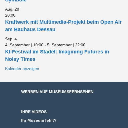
Aug.
28
20:00
Kraftwerk mit Multimedia-Projekt beim Open Air
am Bauhaus Dessau
Sep.
4
4. September | 10:00
-
5. September | 22:00
KI-Festival im Städel: Imagining Futures in
Noisy Times
Kalender anzeigen
WERBEN AUF MUSEUMSFERNSEHEN
IHRE VIDEOS
Ihr Museum fehlt?