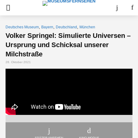
,
,
,
Deutsches Museum
Bayern
Deutschland
München
Volker Springel: Simulierte Universen –
Ursprung und Schicksal unserer
Milchstraße
28. Oktober 2021
SPÄTER ANSEHEN
KINO-MODUS