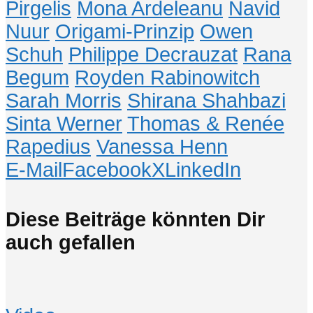
Pirgelis
Mona Ardeleanu
Navid
Nuur
Origami-Prinzip
Owen
Schuh
Philippe Decrauzat
Rana
Begum
Royden Rabinowitch
Sarah Morris
Shirana Shahbazi
Sinta Werner
Thomas & Renée
Rapedius
Vanessa Henn
E-Mail
Facebook
X
LinkedIn
Diese Beiträge könnten Dir
auch gefallen