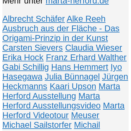
Mehr unter
marta-herford.de
Albrecht Schäfer
Alke Reeh
Ausbruch aus der Fläche - Das
Origami-Prinzip in der Kunst
Carsten Sievers
Claudia Wieser
Erika Hock
Franz Erhard Walther
Gabi Schillig
Hans Hemmert
Iyo
Hasegawa
Julia Bünnagel
Jürgen
Heckmanns
Kaari Upson
Marta
Herford Ausstellung
Marta
Herford Ausstellungsvideo
Marta
Herford Videotour
Meuser
Michael Sailstorfer
Michail