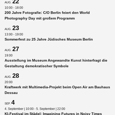
22
AUG.
10:00
-
18:00
200 Jahre Fotografie: C/O Berlin feiert den World
Photography Day mit großem Programm
23
AUG.
13:00
-
19:00
Sommerfest zu 25 Jahre Jüdisches Museum Berlin
27
AUG.
19:00
Ausstellung im Museum Angewandte Kunst hinterfragt die
Gestaltung demokratischer Symbole
28
AUG.
20:00
Kraftwerk mit Multimedia-Projekt beim Open Air am Bauhaus
Dessau
4
SEP.
4. September | 10:00
-
5. September | 22:00
KI-Festival im Städel: Imagining Futures in Noisy Times