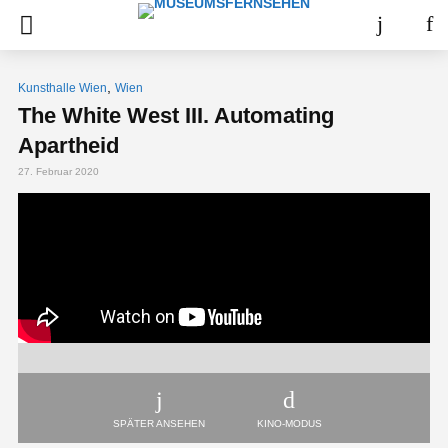
,
Kunsthalle Wien
Wien
The White West III. Automating
Apartheid
27. Februar 2020
SPÄTER ANSEHEN
KINO-MODUS