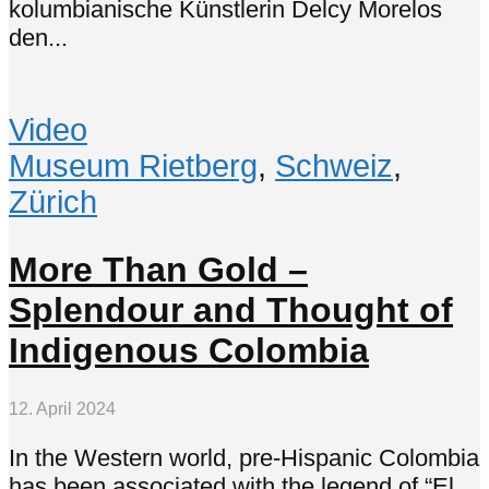
kolumbianische Künstlerin Delcy Morelos
den...
Video
Museum Rietberg
,
Schweiz
,
Zürich
More Than Gold –
Splendour and Thought of
Indigenous Colombia
12. April 2024
In the Western world, pre-Hispanic Colombia
has been associated with the legend of “El