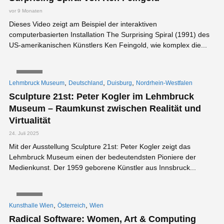
vor 9 Monaten
Dieses Video zeigt am Beispiel der interaktiven
computerbasierten Installation The Surprising Spiral (1991) des
US-amerikanischen Künstlers Ken Feingold, wie komplex die...
VIDEO
,
,
,
Lehmbruck Museum
Deutschland
Duisburg
Nordrhein-Westfalen
Sculpture 21st: Peter Kogler im Lehmbruck
Museum – Raumkunst zwischen Realität und
Virtualität
24. Juli 2025
Mit der Ausstellung Sculpture 21st: Peter Kogler zeigt das
Lehmbruck Museum einen der bedeutendsten Pioniere der
Medienkunst. Der 1959 geborene Künstler aus Innsbruck...
VIDEO
,
,
Kunsthalle Wien
Österreich
Wien
Radical Software: Women, Art & Computing