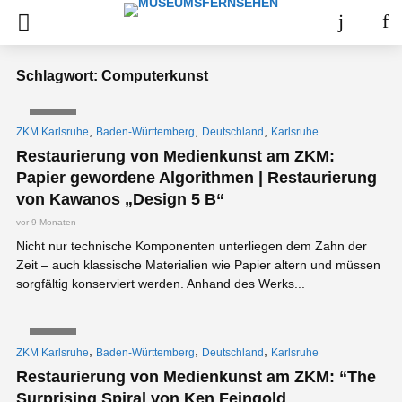
Schlagwort: Computerkunst
VIDEO
,
,
,
ZKM Karlsruhe
Baden-Württemberg
Deutschland
Karlsruhe
Restaurierung von Medienkunst am ZKM:
Papier gewordene Algorithmen | Restaurierung
von Kawanos „Design 5 B“
vor 9 Monaten
Nicht nur technische Komponenten unterliegen dem Zahn der
Zeit – auch klassische Materialien wie Papier altern und müssen
sorgfältig konserviert werden. Anhand des Werks...
VIDEO
,
,
,
ZKM Karlsruhe
Baden-Württemberg
Deutschland
Karlsruhe
Restaurierung von Medienkunst am ZKM: “The
Surprising Spiral von Ken Feingold