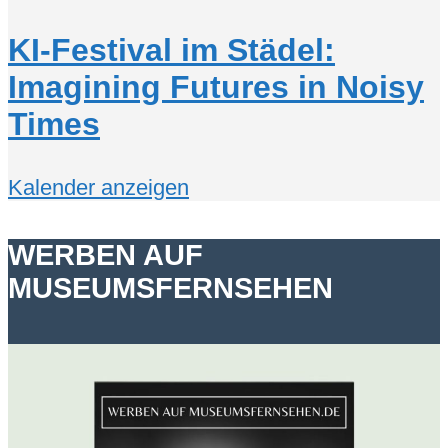
KI-Festival im Städel:
Imagining Futures in Noisy
Times
Kalender anzeigen
WERBEN AUF
MUSEUMSFERNSEHEN