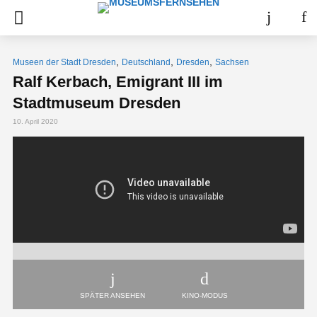
,
,
,
Museen der Stadt Dresden
Deutschland
Dresden
Sachsen
Ralf Kerbach, Emigrant III im
Stadtmuseum Dresden
10. April 2020
SPÄTER ANSEHEN
KINO-MODUS