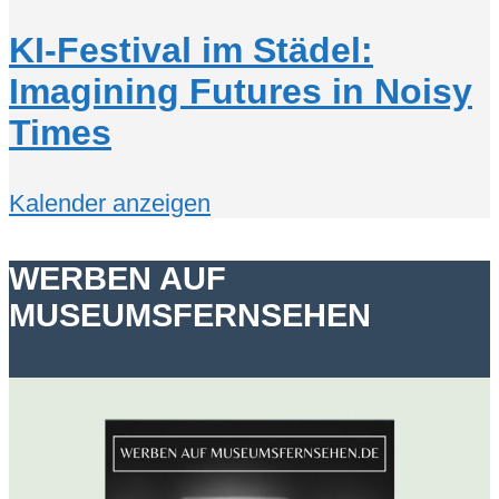
KI-Festival im Städel:
Imagining Futures in Noisy
Times
Kalender anzeigen
WERBEN AUF
MUSEUMSFERNSEHEN