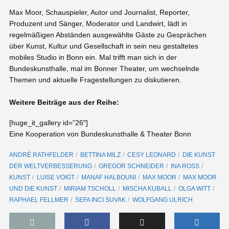
Max Moor, Schauspieler, Autor und Journalist, Reporter,
Produzent und Sänger, Moderator und Landwirt, lädt in
regelmäßigen Abständen ausgewählte Gäste zu Gesprächen
über Kunst, Kultur und Gesellschaft in sein neu gestaltetes
mobiles Studio in Bonn ein. Mal trifft man sich in der
Bundeskunsthalle, mal im Bonner Theater, um wechselnde
Themen und aktuelle Fragestellungen zu diskutieren.
Weitere Beiträge aus der Reihe:
[huge_it_gallery id=”26″]
Eine Kooperation von Bundeskunsthalle & Theater Bonn
ANDRÉ RATHFELDER
BETTINA MILZ
CESY LEONARD
DIE KUNST
DER WELTVERBESSERUNG
GREGOR SCHNEIDER
INA ROSS
KUNST
LUISE VOIGT
MANAF HALBOUNI
MAX MOOR
MAX MOOR
UND DIE KUNST
MIRIAM TSCHOLL
MISCHA KUBALL
OLGA WITT
RAPHAEL FELLMER
SEFA INCI SUVAK
WOLFGANG ULRICH