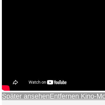
Später ansehen
Entfernen
Kino-M