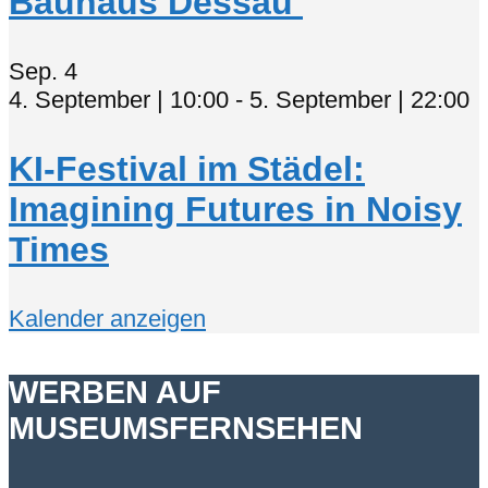
Bauhaus Dessau
Sep.
4
4. September | 10:00
-
5. September | 22:00
KI-Festival im Städel:
Imagining Futures in Noisy
Times
Kalender anzeigen
WERBEN AUF
MUSEUMSFERNSEHEN