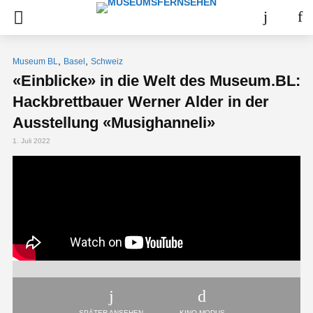
,
,
Museum BL
Basel
Schweiz
«Einblicke» in die Welt des Museum.BL:
Hackbrettbauer Werner Alder in der
Ausstellung «Musighanneli»
1. Juli 2022
SPÄTER ANSEHEN
KINO-MODUS