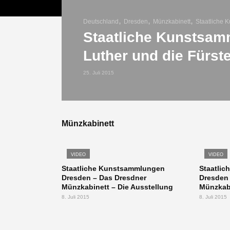
,
,
,
Deutschland
Dresden
Münzkabinett
Staatliche
Staatliche Kunstsam
Luther und die Fürst
25. Juli 2015
Münzkabinett
VIDEO
VIDEO
Staatliche Kunstsammlungen
Staatli
Dresden – Das Dresdner
Dresden 
Münzkabinett – Die Ausstellung
Münzkabi
8. Juli 2015
8. Juli 2015