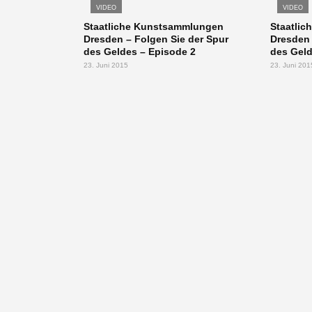
VIDEO
VIDEO
Staatliche Kunstsammlungen
Staatli
Dresden – Folgen Sie der Spur
Dresden 
des Geldes – Episode 2
des Geld
23. Juni 2015
23. Juni 201