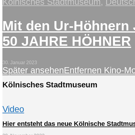
Kölnisches Stadtmuseum
,
Deutsc
Mit den Ur-Höhnern 
50 JAHRE HÖHNER
30. Januar 2023
Später ansehen
Entfernen
Kino-M
Kölnisches Stadtmuseum
Video
Hier entsteht das neue Kölnische Stadtm