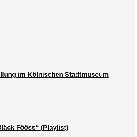
tellung im Kölnischen Stadtmuseum
läck Fööss“ (Playlist)