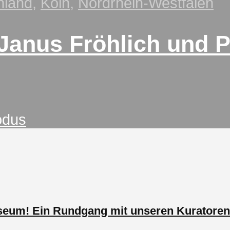
hland
,
Köln
,
Nordrhein-Westfalen
Janus Fröhlich und 
odus
useum! Ein Rundgang mit unseren Kuratoren