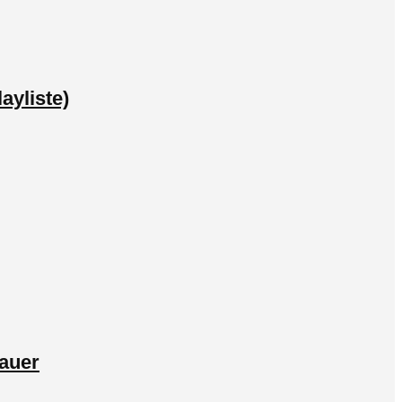
ayliste)
auer