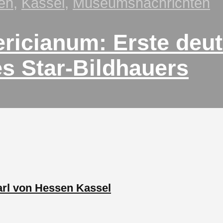
en
,
Kassel
,
Museumsnachrichten
ericianum: Erste deu
es Star-Bildhauers
rl von Hessen Kassel