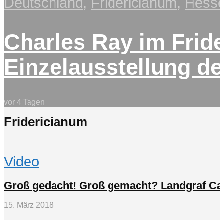
Deutschland
,
Fridericianum
,
Hess
Charles Ray im Frid
Einzelausstellung d
vor 4 Tagen
Fridericianum
Video
Groß gedacht! Groß gemacht? Landgraf Ca
15. März 2018