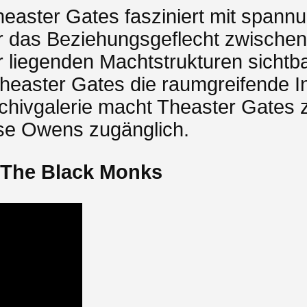
easter Gates fasziniert mit span
r das Beziehungsgeflecht zwischen
r liegenden Machtstrukturen sichtb
 Theaster Gates die raumgreifende In
Archivgalerie macht Theaster Gate
sse Owens zugänglich.
d The Black Monks