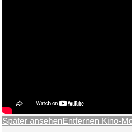
Später ansehen
Entfernen
Kino-M