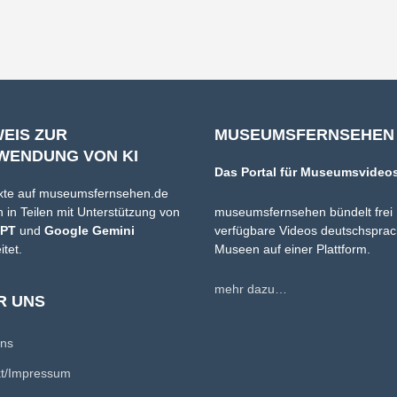
WEIS ZUR
MUSEUMSFERNSEHEN
WENDUNG VON KI
Das Portal für Museumsvideo
xte auf museumsfernsehen.de
 in Teilen mit Unterstützung von
museumsfernsehen bündelt frei
GPT
und
Google Gemini
verfügbare Videos deutschsprac
itet.
Museen auf einer Plattform.
mehr dazu…
R UNS
uns
kt/Impressum