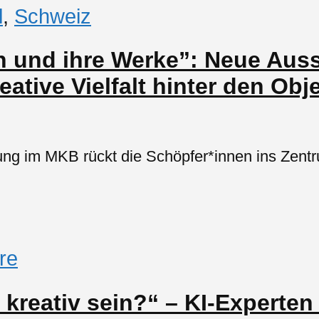
l
,
Schweiz
 und ihre Werke”: Neue Aus
eative Vielfalt hinter den Obj
lung im MKB rückt die Schöpfer*innen ins Zen
re
 kreativ sein?“ – KI-Experten