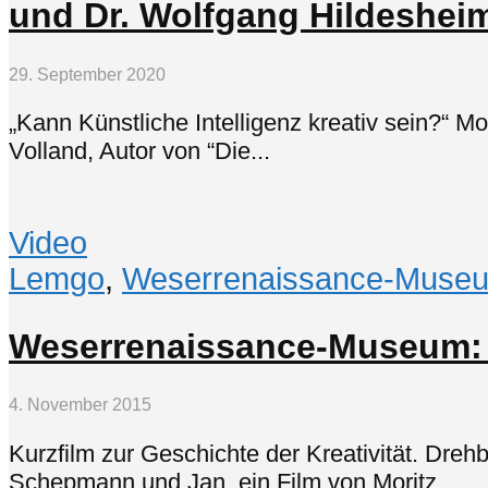
und Dr. Wolfgang Hildeshei
29. September 2020
„Kann Künstliche Intelligenz kreativ sein?“ M
Volland, Autor von “Die...
Video
Lemgo
,
Weserrenaissance-Museu
Weserrenaissance-Museum: cr
4. November 2015
Kurzfilm zur Geschichte der Kreativität. Dreh
Schepmann und Jan, ein Film von Moritz...