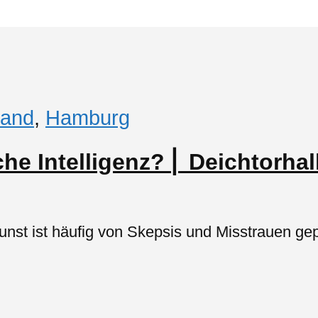
land
,
Hamburg
che Intelligenz? ⎜ Deichtorh
unst ist häufig von Skepsis und Misstrauen gep