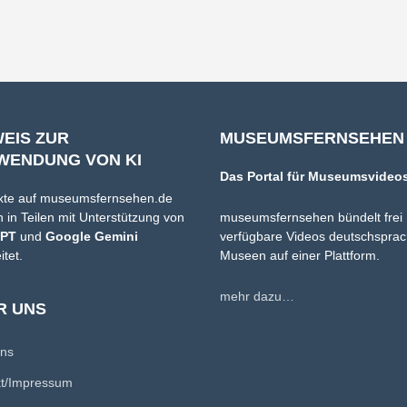
WEIS ZUR
MUSEUMSFERNSEHEN
WENDUNG VON KI
Das Portal für Museumsvideo
xte auf museumsfernsehen.de
 in Teilen mit Unterstützung von
museumsfernsehen bündelt frei
GPT
und
Google Gemini
verfügbare Videos deutschsprac
itet.
Museen auf einer Plattform.
mehr dazu…
R UNS
uns
kt/Impressum