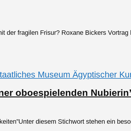
mit der fragilen Frisur? Roxane Bickers Vortra
taatliches Museum Ägyptischer Ku
iner oboespielenden Nubierin
rkeiten”Unter diesem Stichwort stehen ein bes