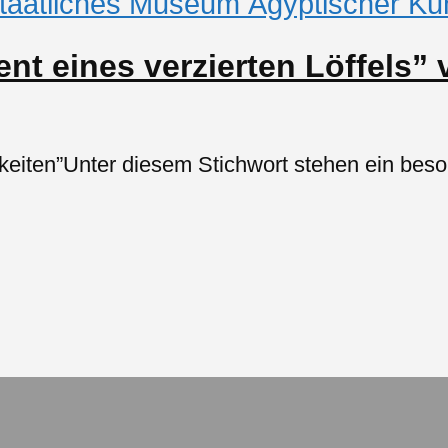
taatliches Museum Ägyptischer Ku
nt eines verzierten Löffels” 
rkeiten”Unter diesem Stichwort stehen ein bes