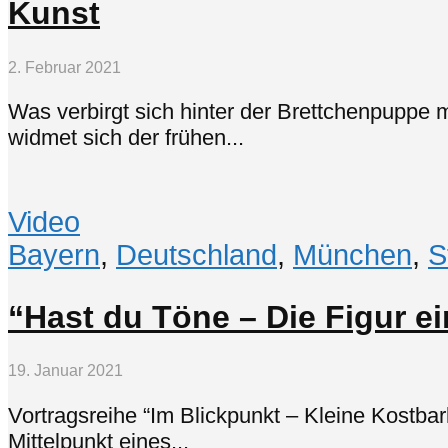
Kunst
2. Februar 2021
Was verbirgt sich hinter der Brettchenpuppe 
widmet sich der frühen...
Video
Bayern
,
Deutschland
,
München
,
S
“Hast du Töne – Die Figur e
19. Januar 2021
Vortragsreihe “Im Blickpunkt – Kleine Kostba
Mittelpunkt eines...