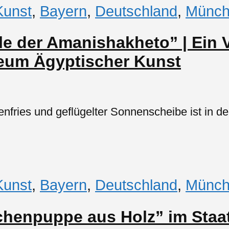
Kunst
,
Bayern
,
Deutschland
,
Münch
ele der Amanishakheto” | Ein V
seum Ägyptischer Kunst
fries und geflügelter Sonnenscheibe ist in de
Kunst
,
Bayern
,
Deutschland
,
Münch
tchenpuppe aus Holz” im Sta