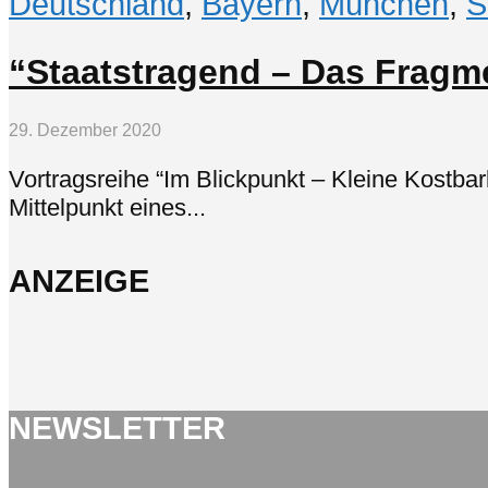
Deutschland
,
Bayern
,
München
,
S
“Staatstragend – Das Fragme
29. Dezember 2020
Vortragsreihe “Im Blickpunkt – Kleine Kostba
Mittelpunkt eines...
ANZEIGE
NEWSLETTER