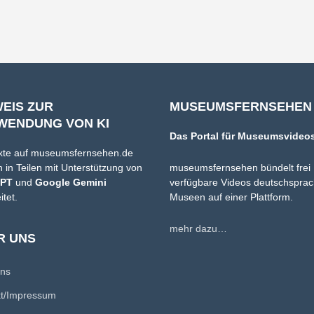
WEIS ZUR
MUSEUMSFERNSEHEN
WENDUNG VON KI
Das Portal für Museumsvideo
xte auf museumsfernsehen.de
 in Teilen mit Unterstützung von
museumsfernsehen bündelt frei
GPT
und
Google Gemini
verfügbare Videos deutschsprac
itet.
Museen auf einer Plattform.
mehr dazu…
R UNS
uns
kt/Impressum