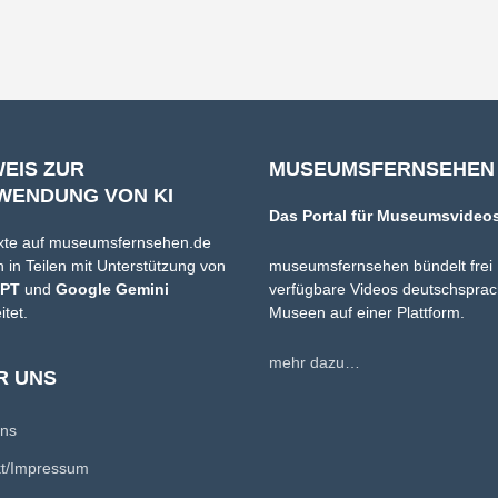
WEIS ZUR
MUSEUMSFERNSEHEN
WENDUNG VON KI
Das Portal für Museumsvideo
xte auf museumsfernsehen.de
 in Teilen mit Unterstützung von
museumsfernsehen bündelt frei
GPT
und
Google Gemini
verfügbare Videos deutschsprac
itet.
Museen auf einer Plattform.
mehr dazu…
R UNS
uns
kt/Impressum