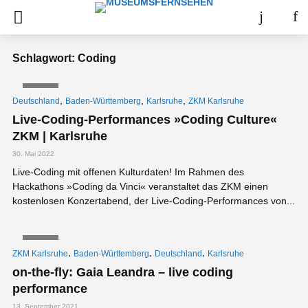
Schlagwort: Coding
VIDEO
,
,
,
Deutschland
Baden-Württemberg
Karlsruhe
ZKM Karlsruhe
Live-Coding-Performances »Coding Culture«
ZKM | Karlsruhe
30. Mai 2022
Live-Coding mit offenen Kulturdaten! Im Rahmen des
Hackathons »Coding da Vinci« veranstaltet das ZKM einen
kostenlosen Konzertabend, der Live-Coding-Performances von...
VIDEO
,
,
,
ZKM Karlsruhe
Baden-Württemberg
Deutschland
Karlsruhe
on-the-fly: Gaia Leandra – live coding
performance
13. September 2021