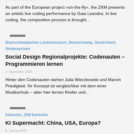
As part of the European project »on-the-fly«, the ZKM presents
an artistic live coding performance by Gaia Leandra. In live
coding, the composition process is brought...
VIDEO
,
,
,
Braunschweigisches Landesmuseum
Braunschweig
Deutschland
Niedersachsen
Social Design Regionalprojekte: Codenauten –
Programmieren lernen
3. September 2020
Hinter den Codenauten stehen Julia Wierzbowski und Marvin
Priedigkeit. Ihr Konzept ist vergleichbar mit dem einer
Musikschule – aber hier lernen Kinder und...
VIDEO
,
Karlsruhe
ZKM Karlsruhe
KI Supermacht: China, USA, Europa?
8. Januar 2020